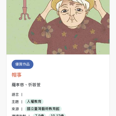
優賞作品
帽事
羅孝慈、忻蓉萱
語言
|
主題
|
人權教育
來源
|
國立臺灣藝術教育館