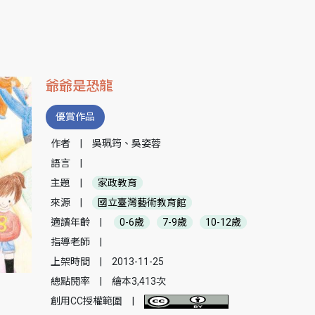
爺爺是恐龍
優賞作品
作者
|
吳珮筠、吳姿蓉
語言
|
主題
|
家政教育
來源
|
國立臺灣藝術教育館
適讀年齡
|
0-6歲
7-9歲
10-12歲
指導老師
|
上架時間
|
2013-11-25
總點閱率
|
繪本3,413次
創用CC授權範圍
|