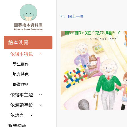
回上一頁
繪本瀏覽
依繪本特色
學生創作
地方特色
優賞作品
依繪本主題
依適讀年齡
依語言
瀏覽紀錄