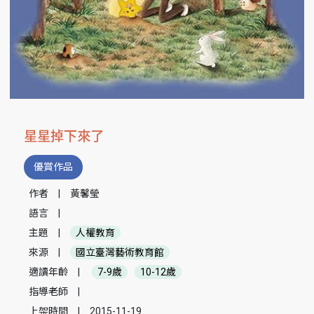
星星掉下來了
優賞作品
作者
|
黃馨瑩
語言
|
主題
|
人權教育
來源
|
國立臺灣藝術教育館
適讀年齡
|
7-9歲
10-12歲
指導老師
|
上架時間
|
2015-11-19