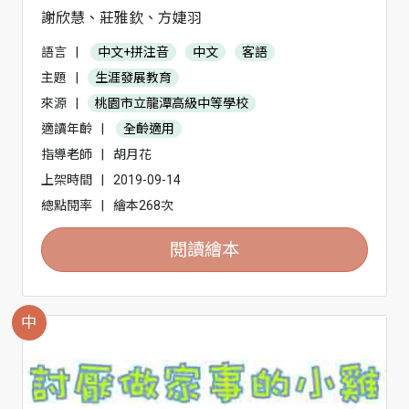
謝欣慧、莊雅欽、方婕羽
語言
|
中文+拼注音
中文
客語
主題
|
生涯發展教育
來源
|
桃園市立龍潭高級中等學校
適讀年齡
|
全齡適用
指導老師
|
胡月花
上架時間
|
2019-09-14
總點閱率
|
繪本268次
閱讀繪本
中