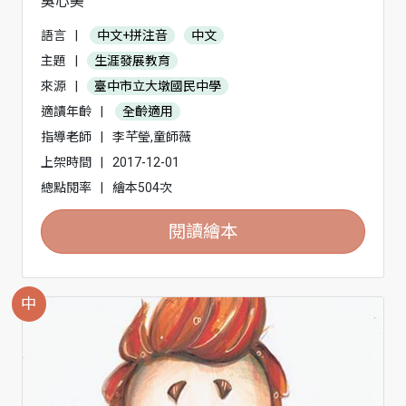
吳心美
語言
|
中文+拼注音
中文
主題
|
生涯發展教育
來源
|
臺中市立大墩國民中學
適讀年齡
|
全齡適用
指導老師
|
李芊瑩,童師薇
上架時間
|
2017-12-01
總點閱率
|
繪本504次
閱讀繪本
中