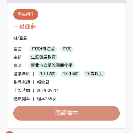
學生創作
一星逐夢
莊佳恩
語言
|
中文+拼注音
中文
主題
|
生涯發展教育
來源
|
臺北市立蘭雅國民中學
適讀年齡
|
10-12歲
13-15歲
16歲以上
指導老師
|
賴怡君
上架時間
|
2019-09-14
總點閱率
|
繪本255次
閱讀繪本