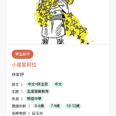
學生創作
小星星莉拉
林家妤
語言
|
中文+拼注音
中文
主題
|
生涯發展教育
來源
|
明道中學
適讀年齡
|
0-6歲
7-9歲
10-12歲
指導老師
|
莊玉鈴