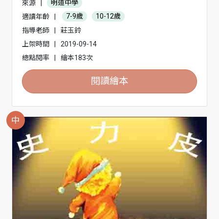
來源
|
明道中學
適讀年齡
|
7-9歲
10-12歲
指導老師
|
莊玉鈴
上架時間
|
2019-09-14
總點閱率
|
繪本183次
閱讀繪本
中