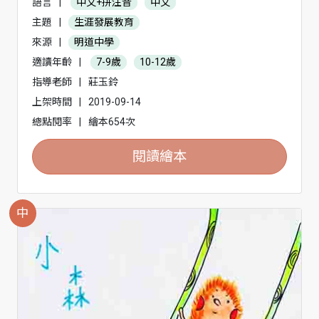
語言
|
中文+拼注音
中文
主題
|
生涯發展教育
來源
|
明道中學
適讀年齡
|
7-9歲
10-12歲
指導老師
|
莊玉鈴
上架時間
|
2019-09-14
總點閱率
|
繪本654次
閱讀繪本
中