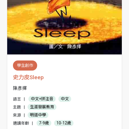
學生創作
史力皮Sleep
陳彥擇
語言
|
中文+拼注音
中文
主題
|
生涯發展教育
來源
|
明道中學
適讀年齡
|
7-9歲
10-12歲