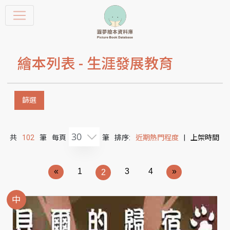
繪本列表 -
生涯發展教育
篩選
30
共
102
筆
每頁
筆
排序:
近期熱門程度
|
上架時間
«
1
3
4
»
2
中