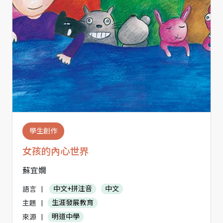
學生創作
女孩的內心世界
蘇宜嫺
語言
|
中文+拼注音
中文
主題
|
生涯發展教育
來源
|
明道中學