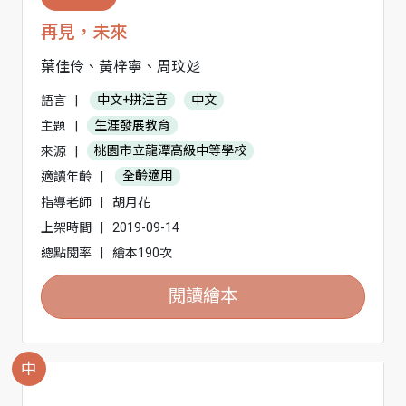
再見，未來
葉佳伶、黃梓寧、周玟彣
語言
|
中文+拼注音
中文
主題
|
生涯發展教育
來源
|
桃園市立龍潭高級中等學校
適讀年齡
|
全齡適用
指導老師
|
胡月花
上架時間
|
2019-09-14
總點閱率
|
繪本190次
閱讀繪本
中