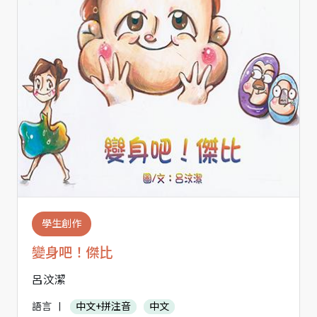
學生創作
變身吧！傑比
呂汶潔
語言
|
中文+拼注音
中文