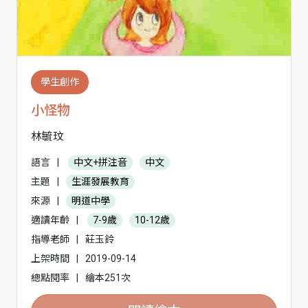
學生創作
小怪物
林毓玟
語言
|
中文+拼注音
中文
主題
|
生涯發展教育
來源
|
明道中學
適讀年齡
|
7-9歲
10-12歲
指導老師
|
莊玉鈴
上架時間
|
2019-09-14
總點閱率
|
繪本251次