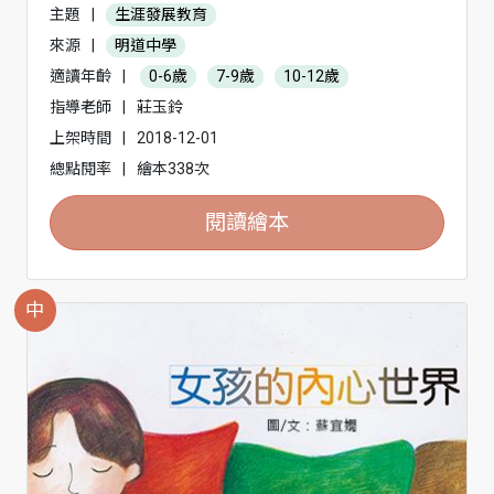
主題
|
生涯發展教育
來源
|
明道中學
適讀年齡
|
0-6歲
7-9歲
10-12歲
指導老師
|
莊玉鈴
上架時間
|
2018-12-01
總點閱率
|
繪本338次
閱讀繪本
中