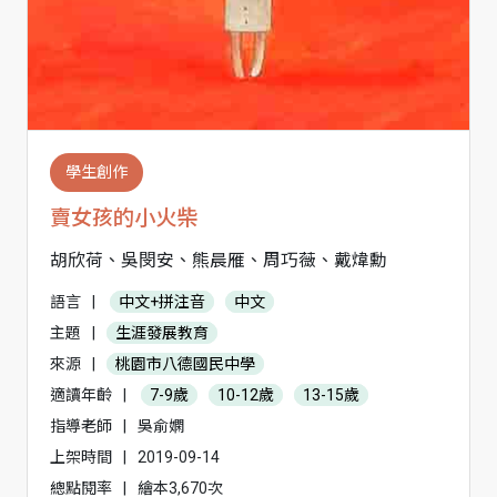
學生創作
賣女孩的小火柴
胡欣荷、吳閔安、熊晨雁、周巧薇、戴煒勳
語言
|
中文+拼注音
中文
主題
|
生涯發展教育
來源
|
桃園市八德國民中學
適讀年齡
|
7-9歲
10-12歲
13-15歲
指導老師
|
吳俞嫻
上架時間
|
2019-09-14
總點閱率
|
繪本3,670次