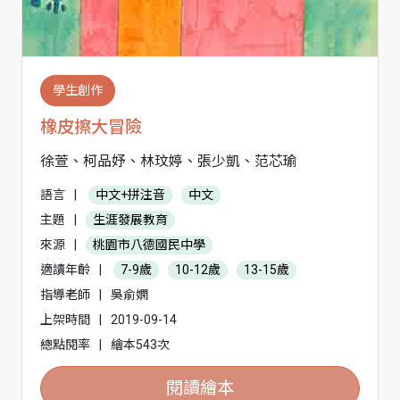
學生創作
橡皮擦大冒險
徐萱、柯品妤、林玟婷、張少凱、范芯瑜
語言
|
中文+拼注音
中文
主題
|
生涯發展教育
來源
|
桃園市八德國民中學
適讀年齡
|
7-9歲
10-12歲
13-15歲
指導老師
|
吳俞嫻
上架時間
|
2019-09-14
總點閱率
|
繪本543次
閱讀繪本