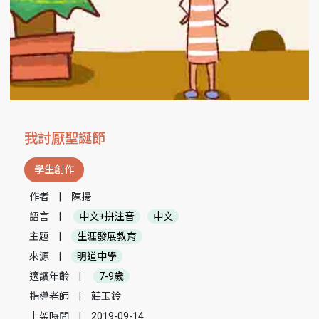
我討厭聖誕節
學生創作
作者
|
陳揚
語言
|
中文+拼注音
中文
主題
|
生涯發展教育
來源
|
明道中學
適讀年齡
|
7-9歲
指導老師
|
莊玉鈴
上架時間
|
2019-09-14