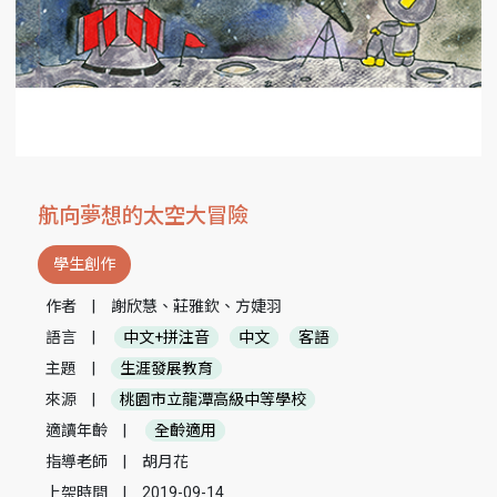
航向夢想的太空大冒險
學生創作
作者
|
謝欣慧、莊雅欽、方婕羽
語言
|
中文+拼注音
中文
客語
主題
|
生涯發展教育
來源
|
桃園市立龍潭高級中等學校
適讀年齡
|
全齡適用
指導老師
|
胡月花
上架時間
|
2019-09-14