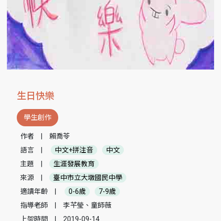
生日快樂
學生創作
作者
|
賴喬苓
語言
|
中文+拼注音
中文
主題
|
生涯發展教育
來源
|
臺中市立大墩國民中學
適讀年齡
|
0-6歲
7-9歲
指導老師
|
李芊瑩、童師薇
上架時間
|
2019-09-14