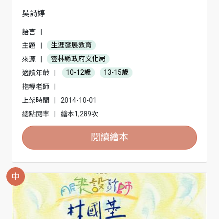
吳詩婷
語言
|
主題
|
生涯發展教育
來源
|
雲林縣政府文化局
適讀年齡
|
10-12歲
13-15歲
指導老師
|
上架時間
|
2014-10-01
總點閱率
|
繪本1,289次
閱讀繪本
中