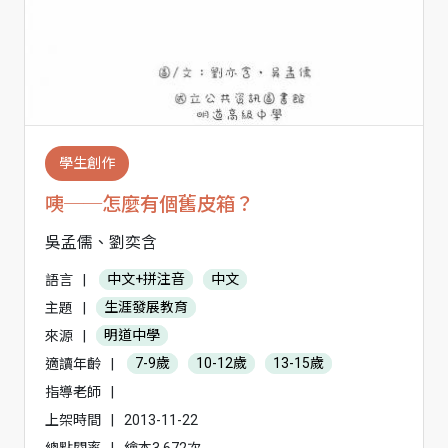
學生創作
咦──怎麼有個舊皮箱？
吳孟儒、劉奕含
語言
|
中文+拼注音
中文
主題
|
生涯發展教育
來源
|
明道中學
適讀年齡
|
7-9歲
10-12歲
13-15歲
指導老師
|
上架時間
|
2013-11-22
總點閱率
|
繪本3,672次