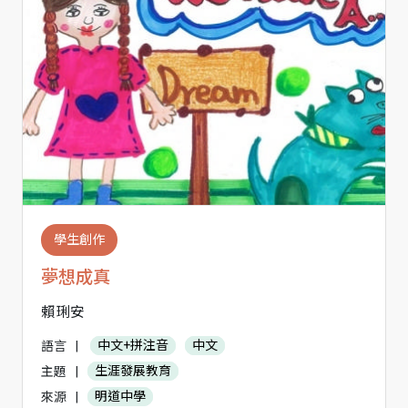
學生創作
夢想成真
賴琍安
語言
|
中文+拼注音
中文
主題
|
生涯發展教育
來源
|
明道中學