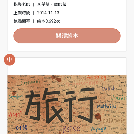
指導老師
|
李芊瑩、童師薇
上架時間
|
2014-11-13
總點閱率
|
繪本3,692次
閱讀繪本
中