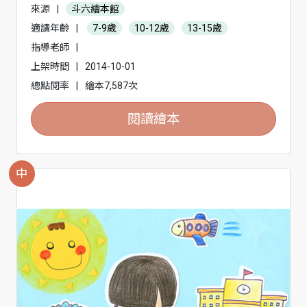
來源
|
斗六繪本館
適讀年齡
|
7-9歲
10-12歲
13-15歲
指導老師
|
上架時間
|
2014-10-01
總點閱率
|
繪本7,587次
閱讀繪本
中