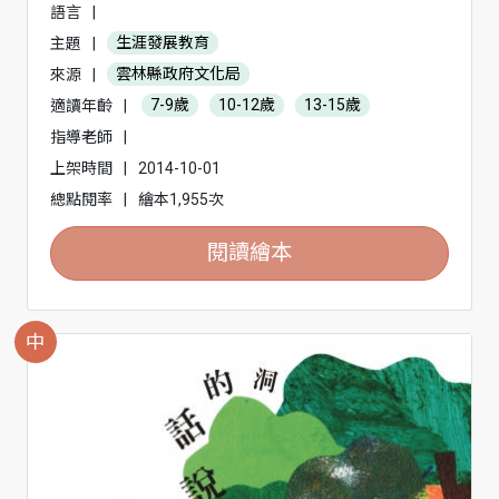
語言
|
主題
|
生涯發展教育
來源
|
雲林縣政府文化局
適讀年齡
|
7-9歲
10-12歲
13-15歲
指導老師
|
上架時間
|
2014-10-01
總點閱率
|
繪本1,955次
閱讀繪本
中