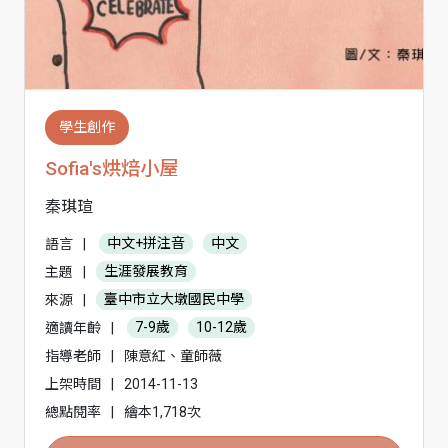
學生創作
Sofia's烘焙小屋
秦琪瑄
語言
|
中文+拼注音
中文
主題
|
生涯發展教育
來源
|
臺中市立大墩國民中學
適讀年齡
|
7-9歲
10-12歲
指導老師
|
陳意紅、童師薇
上架時間
|
2014-11-13
總點閱率
|
繪本1,718次