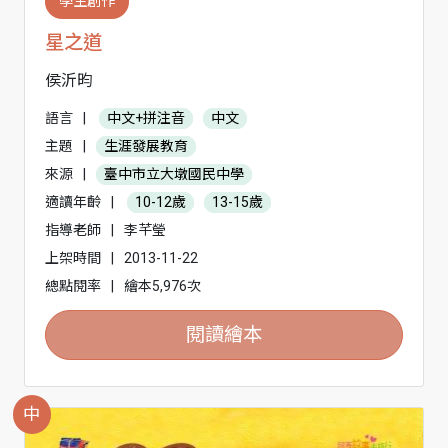
學生創作
星之道
侯沂昀
語言
|
中文+拼注音
中文
主題
|
生涯發展教育
來源
|
臺中市立大墩國民中學
適讀年齡
|
10-12歲
13-15歲
指導老師
|
李芊瑩
上架時間
|
2013-11-22
總點閱率
|
繪本5,976次
閱讀繪本
中