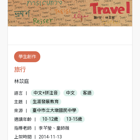
學生創作
旅行
林苡庭
語言
|
中文+拼注音
中文
客語
主題
|
生涯發展教育
來源
|
臺中市立大墩國民中學
適讀年齡
|
10-12歲
13-15歲
指導老師
|
李芊瑩、童師薇
上架時間
|
2014-11-13