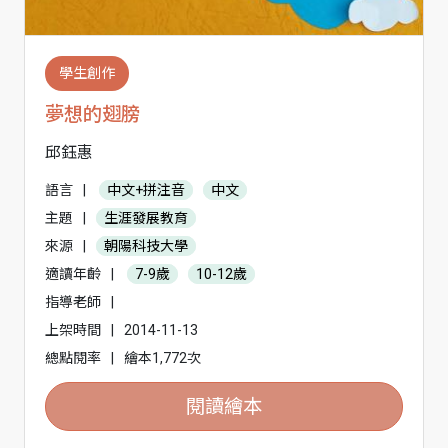
學生創作
夢想的翅膀
邱鈺惠
語言
|
中文+拼注音
中文
主題
|
生涯發展教育
來源
|
朝陽科技大學
適讀年齡
|
7-9歲
10-12歲
指導老師
|
上架時間
|
2014-11-13
總點閱率
|
繪本1,772次
閱讀繪本