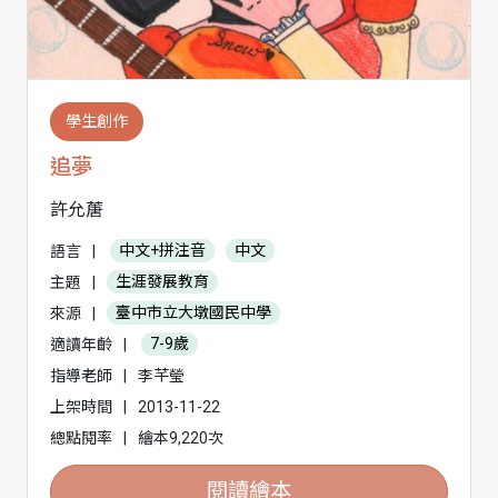
學生創作
追夢
許允蓎
語言
|
中文+拼注音
中文
主題
|
生涯發展教育
來源
|
臺中市立大墩國民中學
適讀年齡
|
7-9歲
指導老師
|
李芊瑩
上架時間
|
2013-11-22
總點閱率
|
繪本9,220次
閱讀繪本