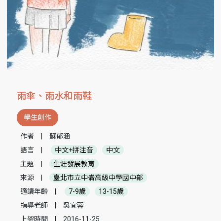
雨傘、雨水和雨鞋
學生創作
作者
|
蘇郁涵
語言
|
中文+拼注音
中文
主題
|
生涯發展教育
來源
|
臺北市立中崙高級中學國中部
適讀年齡
|
7-9歲
13-15歲
指導老師
|
吳宜蓉
上架時間
|
2016-11-25