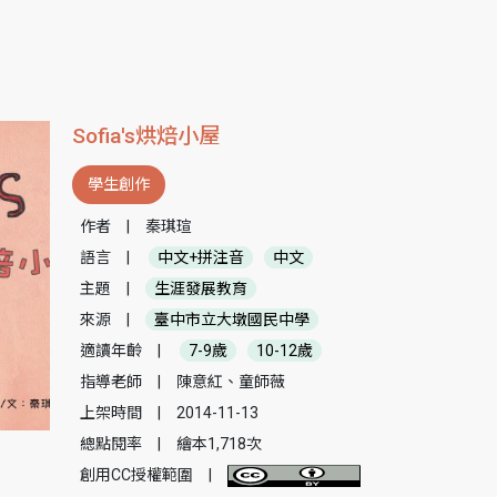
Sofia's烘焙小屋
學生創作
作者
|
秦琪瑄
語言
|
中文+拼注音
中文
主題
|
生涯發展教育
來源
|
臺中市立大墩國民中學
適讀年齡
|
7-9歲
10-12歲
指導老師
|
陳意紅、童師薇
上架時間
|
2014-11-13
總點閱率
|
繪本1,718次
創用CC授權範圍
|