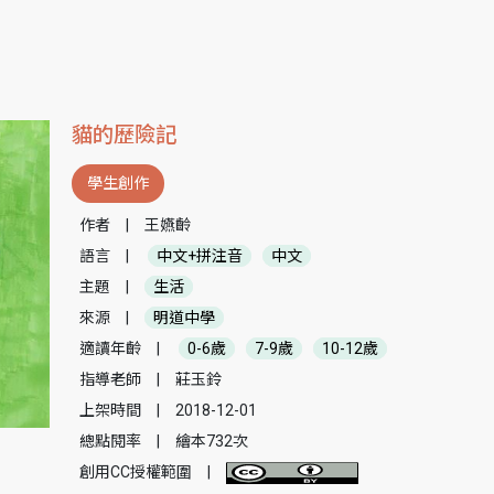
貓的歷險記
學生創作
作者
|
王嬿齡
語言
|
中文+拼注音
中文
主題
|
生活
來源
|
明道中學
適讀年齡
|
0-6歲
7-9歲
10-12歲
指導老師
|
莊玉鈴
上架時間
|
2018-12-01
總點閱率
|
繪本732次
創用CC授權範圍
|