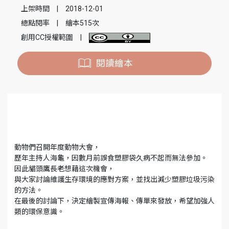
上架時間
|
2018-12-01
總點閱率
|
繪本515次
創用CC授權範圍
|
閱讀繪本
動物們召開年度動物大會，
歷年主持人海龜，因數月前誤食塑膠袋久病不起而無法參加。
因此貓頭鷹長老想藉這次機會，
與大家討論維護生存環境的應對方案，並找出減少塑膠垃圾污染
的方法。
在最後的討論下，決定繪製宣傳海報、傳單來發放，希望加強人
類的環保意識。