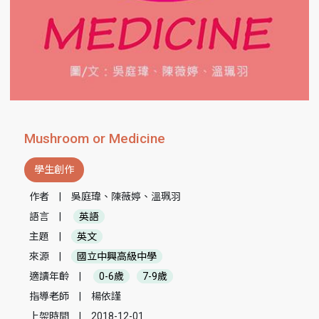
Mushroom or Medicine
學生創作
作者
|
吳庭瑋、陳薇婷、溫珮羽
語言
|
英語
主題
|
英文
來源
|
國立中興高級中學
適讀年齡
|
0-6歲
7-9歲
指導老師
|
楊依謹
上架時間
|
2018-12-01