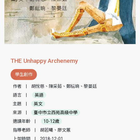
THE Unhappy Archenemy
學生創作
作者
|
胡悅慈、陳采茹、鄭紜珦、黎晏廷
語言
|
英語
主題
|
英文
來源
|
臺中市立西苑高級中學
適讀年齡
|
10-12歲
指導老師
|
胡若曦、廖文蕙
上架時間
|
2018-12-01