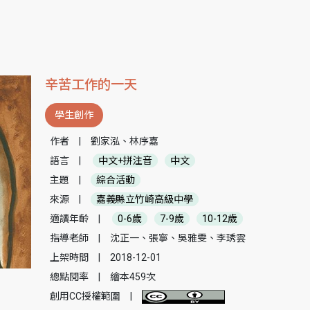
辛苦工作的一天
學生創作
作者
|
劉家泓、林序嘉
語言
|
中文+拼注音
中文
主題
|
綜合活動
來源
|
嘉義縣立竹崎高級中學
適讀年齡
|
0-6歲
7-9歲
10-12歲
指導老師
|
沈正一、張寧、吳雅雯、李琇雲
上架時間
|
2018-12-01
總點閱率
|
繪本459次
創用CC授權範圍
|