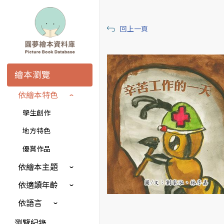
回上一頁
繪本瀏覽
依繪本特色
學生創作
地方特色
優賞作品
依繪本主題
依適讀年齡
依語言
瀏覽紀錄