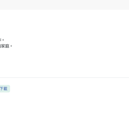
作。
的家庭。
下載