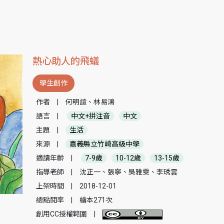
熱心助人的飛蟻
學生創作
作者
|
何明諠、林易鴻
語言
|
中文+拼注音
中文
主題
|
生活
來源
|
嘉義縣立竹崎高級中學
適讀年齡
|
7-9歲
10-12歲
13-15歲
指導老師
|
沈正一、張寧、吳雅雯、李琇雲
上架時間
|
2018-12-01
總點閱率
|
繪本271次
創用CC授權範圍
|