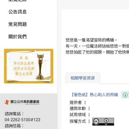
公告訊息
常見問題
關於我們
悠悠是一隻渴望冒險的螞蟻，
有一天，一位魔法師送給悠悠一對
悠悠拍起了他的翅膀，開始了他快樂
相關學習資源
【著色紙】熱心助人的飛蟻
提供者
|
適用年齡
|
諮詢電話：
試用領域
|
04-2262-5100#123
授權方式
|
諮詢信箱：