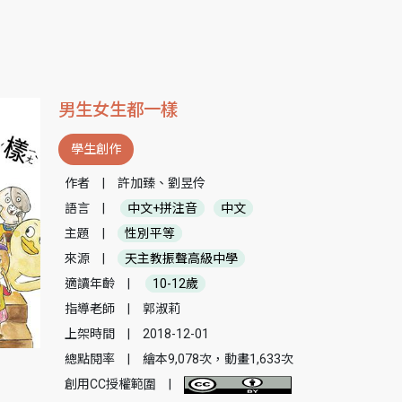
男生女生都一樣
學生創作
作者
|
許加臻、劉昱伶
語言
|
中文+拼注音
中文
主題
|
性別平等
來源
|
天主教振聲高級中學
適讀年齡
|
10-12歲
指導老師
|
郭淑莉
上架時間
|
2018-12-01
總點閱率
|
繪本9,078次，動畫1,633次
創用CC授權範圍
|