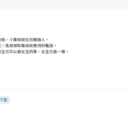
娃娃，小象妹妹在玩機器人。
笑！兔弟弟和象妹妹覺得好難過。
男生也可以做女生的事，女生也是一樣。
下載