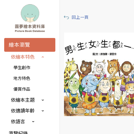
回上一頁
繪本瀏覽
依繪本特色
學生創作
地方特色
優賞作品
依繪本主題
依適讀年齡
依語言
瀏覽紀錄