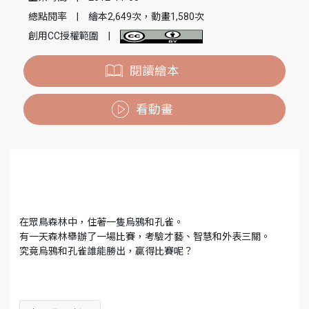
總點閱率
|
繪本2,649次，動畫1,580次
創用CC授權範圍
|
閱讀繪本
看動畫
在眾鳥森林中，住著一隻烏鴉和孔雀。
有一天森林舉辦了一場比賽，考驗才藝、智慧和外表三關。
究竟烏鴉和孔雀誰能勝出，贏得比賽呢？