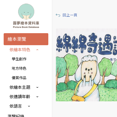
回上一頁
繪本瀏覽
依繪本特色
學生創作
地方特色
優賞作品
依繪本主題
依適讀年齡
依語言
瀏覽紀錄