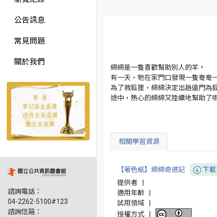
公告訊息
常見問題
關於我們
綿綿是一隻喜歡幫助別人的羊。
有一天，牠在家門口發現一隻奄奄
為了救狐狸，綿綿決定出趟遠門為
途中，熱心的綿綿又陸續地幫助了
相關學習資源
【著色紙】綿綿奇遇記
下載
提供者
|
諮詢電話：
適用年齡
|
04-2262-5100#123
試用領域
|
諮詢信箱：
授權方式
|