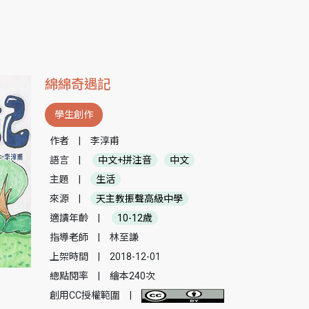
綿綿奇遇記
學生創作
作者
|
李淳甫
語言
|
中文+拼注音
中文
主題
|
生活
來源
|
天主教振聲高級中學
適讀年齡
|
10-12歲
指導老師
|
林至謙
上架時間
|
2018-12-01
總點閱率
|
繪本240次
創用CC授權範圍
|