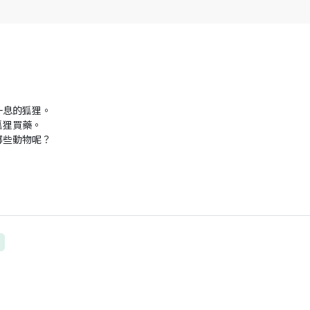
一息的狐狸。
狐狸買藥。
哪些動物呢？