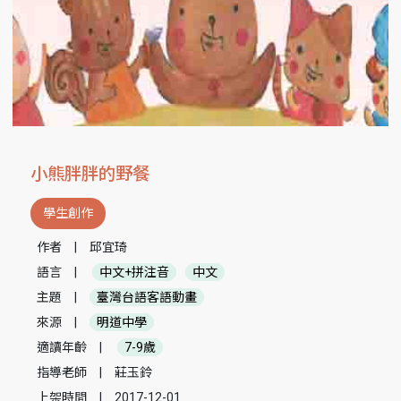
小熊胖胖的野餐
學生創作
作者
|
邱宜琦
語言
|
中文+拼注音
中文
主題
|
臺灣台語客語動畫
來源
|
明道中學
適讀年齡
|
7-9歲
指導老師
|
莊玉鈴
上架時間
|
2017-12-01