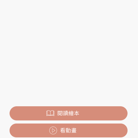
閱讀繪本
看動畫