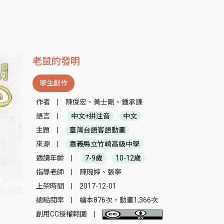
老鼠的發明
學生創作
作者
|
陳俊宏、黃士剛、鍾承謙
語言
|
中文+拼注音
中文
主題
|
臺灣台語客語動畫
來源
|
嘉義縣立竹崎高級中學
適讀年齡
|
7-9歲
10-12歲
指導老師
|
陳琬婷、張寧
上架時間
|
2017-12-01
總點閱率
|
繪本876次，動畫1,366次
創用CC授權範圍
|