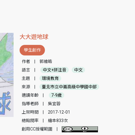
大大遊地球
學生創作
作者
|
郭維皓
語言
|
中文+拼注音
中文
主題
|
環境教育
來源
|
臺北市立中崙高級中學國中部
適讀年齡
|
7-9歲
指導老師
|
吳宜蓉
上架時間
|
2017-12-01
總點閱率
|
繪本833次
創用CC授權範圍
|