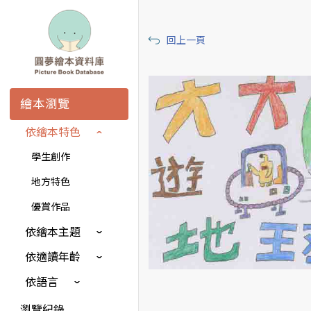
回上一頁
繪本瀏覽
依繪本特色
學生創作
地方特色
優賞作品
依繪本主題
依適讀年齡
依語言
瀏覽紀錄