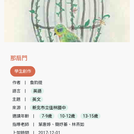
那扇門
學生創作
作者
|
詹鈞提
語言
|
英語
主題
|
英文
來源
|
新北市立佳林國中
適讀年齡
|
7-9歲
10-12歲
13-15歲
指導老師
|
葉惠婷、簡妤蓁、林燕如
上架時間
|
2017-12-01