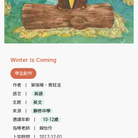
Winter Is Coming
學生創作
作者
|
葉瑞珊、曾鈺渲
語言
|
英語
主題
|
英文
來源
|
靜修中學
適讀年齡
|
10-12歲
指導老師
|
賴怡伶
上架時間
|
2017-12-01