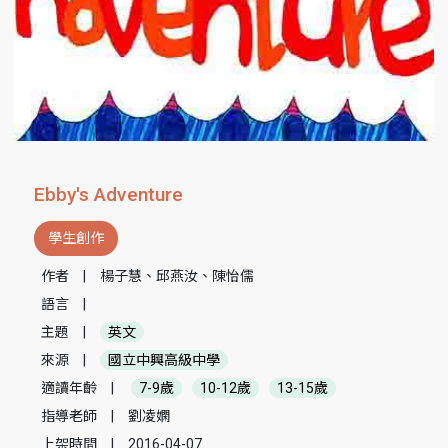
Ebby's Adventure
學生創作
作者
|
楊子慧、邱燕汝、陳怡儒
語言
|
主題
|
英文
來源
|
國立中興高級中學
適讀年齡
|
7-9歲
10-12歲
13-15歲
指導老師
|
劉凌嫻
上架時間
|
2016-04-07