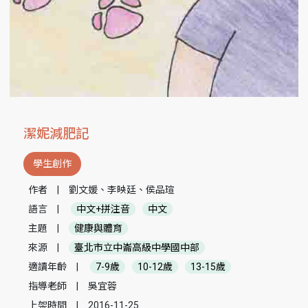
潔妮減肥記
學生創作
作者
|
劉文媛、李映廷、侯品瑄
語言
|
中文+拼注音
中文
主題
|
健康與體育
來源
|
臺北市立中崙高級中學國中部
適讀年齡
|
7-9歲
10-12歲
13-15歲
指導老師
|
吳宜蓉
上架時間
|
2016-11-25