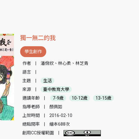
獨一無二的我
學生創作
作者
|
潘佾欣、林心柔、林芝青
語言
|
主題
|
生活
來源
|
臺中教育大學
適讀年齡
|
7-9歲
10-12歲
13-15歲
指導老師
|
顏佩如
上架時間
|
2016-02-10
總點閱率
|
繪本688次
創用CC授權範圍
|