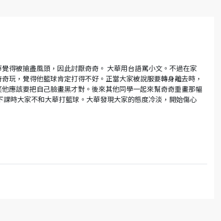
覺得被搶盡風頭，因此討厭奇奇。 大華用台語罵小文。不過在家
奇奇玩，覺得他籃球肯定打得不好。正當大家被說服要轉身離去時，
笑他應該要把自己臉畫黑才對。後來其他同學一起來幫奇奇重畫那幅
下課時大家不和大華打籃球。大華發現大家的態度冷淡，開始傷心