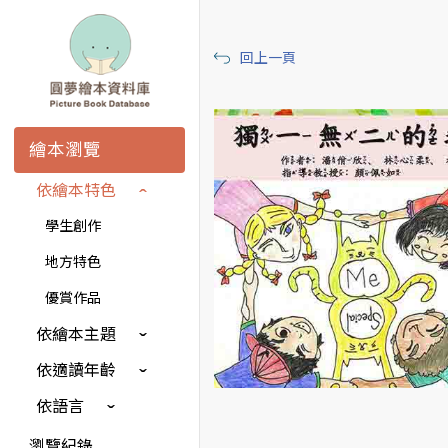
回上一頁
繪本瀏覽
依繪本特色
學生創作
地方特色
優賞作品
依繪本主題
依適讀年齡
依語言
瀏覽紀錄