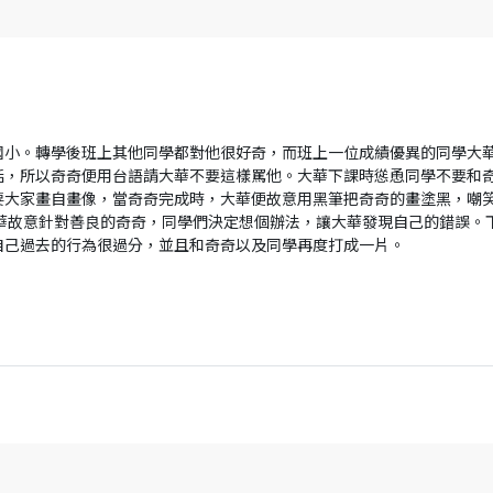
國小。轉學後班上其他同學都對他很好奇，而班上一位成績優異的同學大華
話，所以奇奇便用台語請大華不要這樣罵他。大華下課時慫恿同學不要和
要大家畫自畫像，當奇奇完成時，大華便故意用黑筆把奇奇的畫塗黑，嘲
大華故意針對善良的奇奇，同學們決定想個辦法，讓大華發現自己的錯誤。
自己過去的行為很過分，並且和奇奇以及同學再度打成一片。