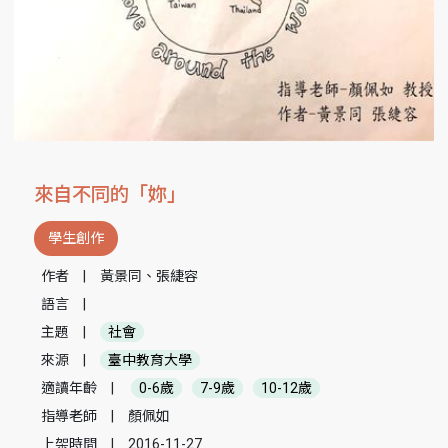
來自不同的「妳」
學生創作
作者
|
黃景同、張緁容
語言
|
主題
|
社會
來源
|
臺中教育大學
適讀年齡
|
0-6歲
7-9歲
10-12歲
指導老師
|
顏佩如
上架時間
|
2016-11-27