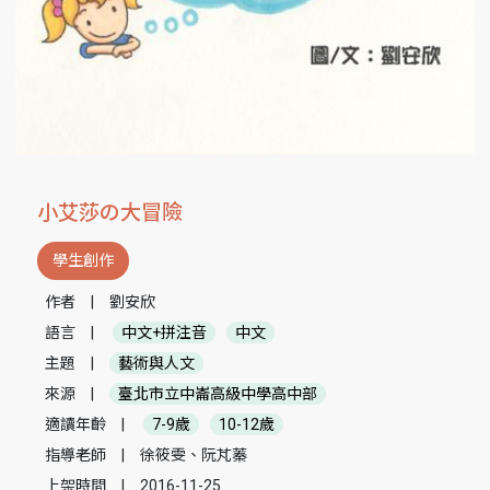
小艾莎の大冒險
學生創作
作者
|
劉安欣
語言
|
中文+拼注音
中文
主題
|
藝術與人文
來源
|
臺北市立中崙高級中學高中部
適讀年齡
|
7-9歲
10-12歲
指導老師
|
徐筱雯、阮芃蓁
上架時間
|
2016-11-25