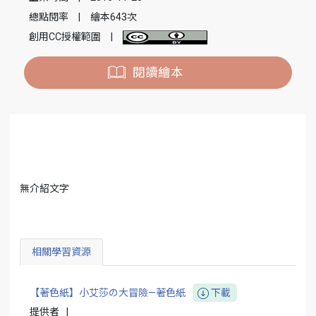
總點閱率
|
繪本643次
創用CC授權範圍
|
閱讀繪本
無介紹文字
相關學習資源
【著色紙】小艾莎の大冒險—著色紙
下載
提供者
|