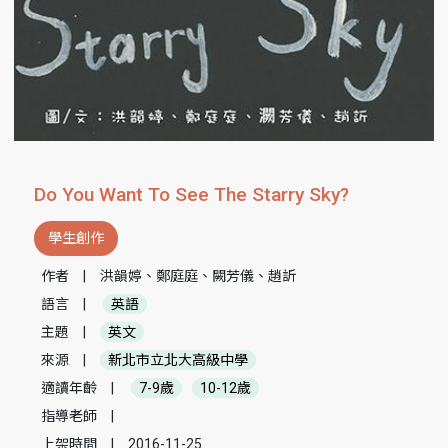
Do You Want To See The Starry Sky?
學生創作
作者
|
洪韻婷、鄭庭庭、闕芳儀、趙訢
語言
|
英語
主題
|
英文
來源
|
新北市立北大高級中學
適讀年齡
|
7-9歲
10-12歲
指導老師
|
上架時間
|
2016-11-25