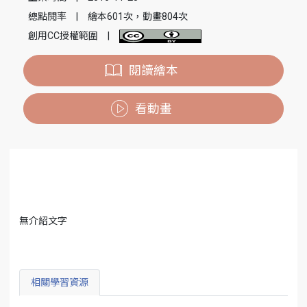
總點閱率
|
繪本601次，動畫804次
創用CC授權範圍
|
閱讀繪本
看動畫
無介紹文字
相關學習資源