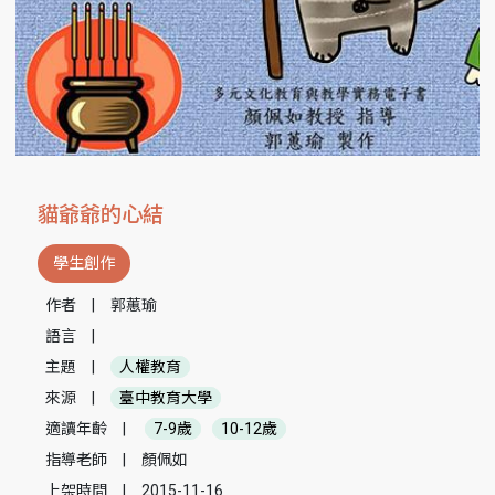
貓爺爺的心結
學生創作
作者
|
郭蕙瑜
語言
|
主題
|
人權教育
來源
|
臺中教育大學
適讀年齡
|
7-9歲
10-12歲
指導老師
|
顏佩如
上架時間
|
2015-11-16