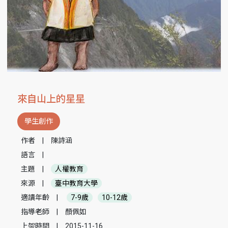
來自山上的星星
學生創作
作者
|
陳詩涵
語言
|
主題
|
人權教育
來源
|
臺中教育大學
適讀年齡
|
7-9歲
10-12歲
指導老師
|
顏佩如
上架時間
|
2015-11-16