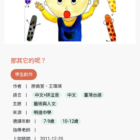
那其它的呢？
學生創作
作者
|
廖典萱、王瑋琪
語言
|
中文+拼注音
中文
臺灣台語
主題
|
藝術與人文
來源
|
明道中學
適讀年齡
|
7-9歲
10-12歲
指導老師
|
上架時間
|
2011-12-20