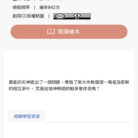
總點閱率
|
繪本842次
創用CC授權範圍
|
閱讀繪本
萬能的天神提出了一個問題，導致了兩大宗教龍頭－媽祖及耶穌
的相互爭吵。 究竟這場神明間的戰爭會停息嗎？
相關學習資源