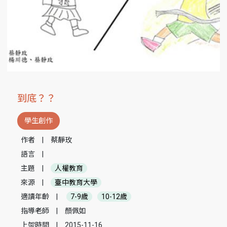
到底？？
學生創作
作者
|
蔡靜玫
語言
|
主題
|
人權教育
來源
|
臺中教育大學
適讀年齡
|
7-9歲
10-12歲
指導老師
|
顏佩如
上架時間
|
2015-11-16