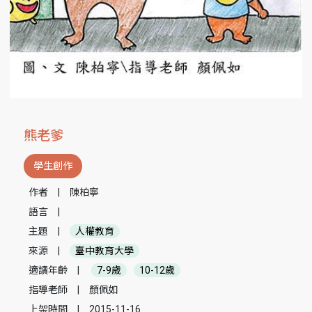
熊老爹
學生創作
作者
|
陳柏寧
語言
|
主題
|
人權教育
來源
|
臺中教育大學
適讀年齡
|
7-9歲
10-12歲
指導老師
|
顏佩如
上架時間
|
2015-11-16