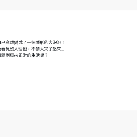
自己竟然變成了一個隱形的大泡泡！
地看見沒人理他，不禁大哭了起來…
回歸到原來正常的生活呢？