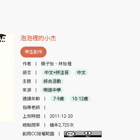
泡泡裡的小杰
學生創作
作者
|
簡子怡、林怡槿
語言
|
中文+拼注音
中文
主題
|
綜合活動
來源
|
明道中學
適讀年齡
|
7-9歲
10-12歲
指導老師
|
上架時間
|
2011-12-20
總點閱率
|
繪本2,725次
創用CC授權範圍
|