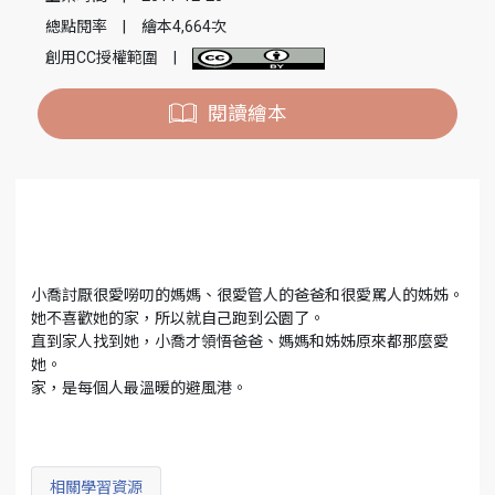
總點閱率
|
繪本4,664次
創用CC授權範圍
|
閱讀繪本
小喬討厭很愛嘮叨的媽媽、很愛管人的爸爸和很愛罵人的姊姊。
她不喜歡她的家，所以就自己跑到公園了。
直到家人找到她，小喬才領悟爸爸、媽媽和姊姊原來都那麼愛
她。
家，是每個人最溫暖的避風港。
相關學習資源