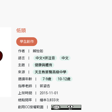
低頭
學生創作
作者
|
賴怡如
語言
|
中文+拼注音
中文
主題
|
健康與體育
來源
|
天主教振聲高級中學
適讀年齡
|
7-9歲
10-12歲
指導老師
|
郭姿杏
上架時間
|
2015-11-01
總點閱率
|
繪本3,833次
創用CC授權範圍
|