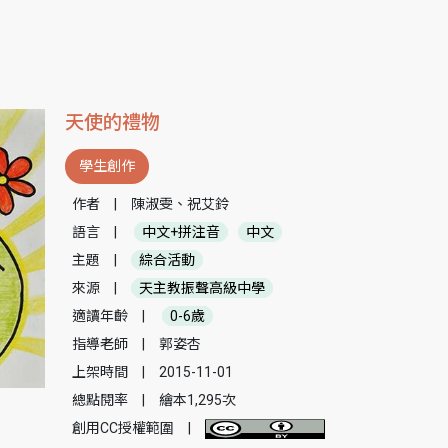
天使的禮物
學生創作
作者
|
陳淑雯、祝艾鈴
語言
|
中文+拼注音
中文
主題
|
綜合活動
來源
|
天主教振聲高級中學
適讀年齡
|
0-6歲
指導老師
|
郭姿杏
上架時間
|
2015-11-01
總點閱率
|
繪本1,295次
創用CC授權範圍
|