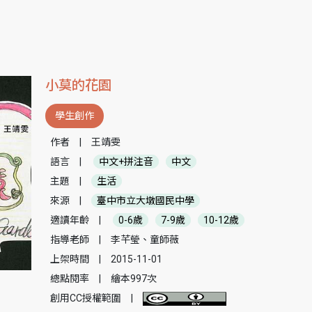
小莫的花園
學生創作
作者
|
王靖雯
語言
|
中文+拼注音
中文
主題
|
生活
來源
|
臺中市立大墩國民中學
適讀年齡
|
0-6歲
7-9歲
10-12歲
指導老師
|
李芊瑩、童師薇
上架時間
|
2015-11-01
總點閱率
|
繪本997次
創用CC授權範圍
|