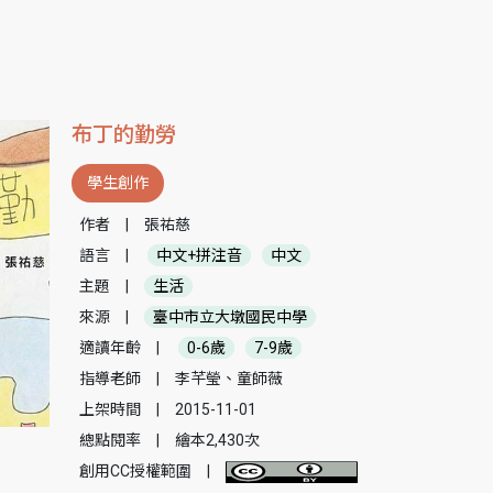
布丁的勤勞
學生創作
作者
|
張祐慈
語言
|
中文+拼注音
中文
主題
|
生活
來源
|
臺中市立大墩國民中學
適讀年齡
|
0-6歲
7-9歲
指導老師
|
李芊瑩、童師薇
上架時間
|
2015-11-01
總點閱率
|
繪本2,430次
創用CC授權範圍
|