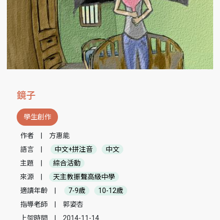
鏡子
學生創作
作者
|
方惠能
語言
|
中文+拼注音
中文
主題
|
綜合活動
來源
|
天主教振聲高級中學
適讀年齡
|
7-9歲
10-12歲
指導老師
|
郭姿杏
上架時間
|
2014-11-14