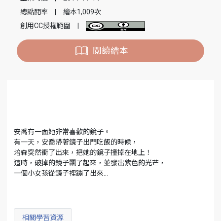
總點閱率
|
繪本1,009次
創用CC授權範圍
|
閱讀繪本
安喬有一面她非常喜歡的鏡子。
有一天，安喬帶著鏡子出門吃飯的時候，
培森突然衝了出來，把她的鏡子撞掉在地上！
這時，破掉的鏡子飄了起來，並發出紫色的光芒，
一個小女孩從鏡子裡蹦了出來…
相關學習資源