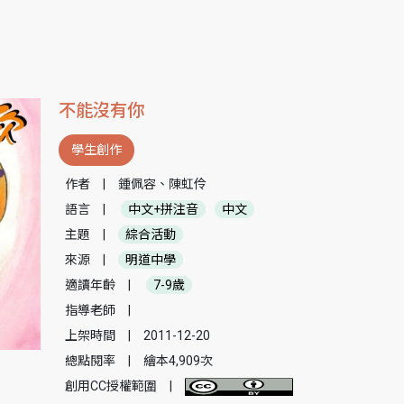
不能沒有你
學生創作
作者
|
鍾佩容、陳虹伶
語言
|
中文+拼注音
中文
主題
|
綜合活動
來源
|
明道中學
適讀年齡
|
7-9歲
指導老師
|
上架時間
|
2011-12-20
總點閱率
|
繪本4,909次
創用CC授權範圍
|