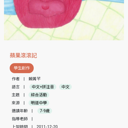
蘋果滾滾記
學生創作
作者
|
賴菁芊
語言
|
中文+拼注音
中文
主題
|
綜合活動
來源
|
明道中學
適讀年齡
|
7-9歲
指導老師
|
上架時間
|
2011-12-20