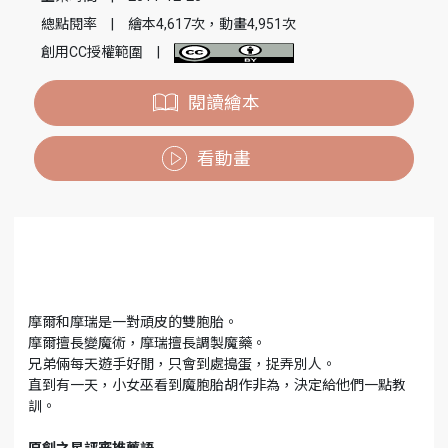
總點閱率
|
繪本4,617次，動畫4,951次
創用CC授權範圍
|
閱讀繪本
看動畫
摩爾和摩瑞是一對頑皮的雙胞胎。
摩爾擅長變魔術，摩瑞擅長調製魔藥。
兄弟倆每天遊手好閒，只會到處搗蛋，捉弄別人。
直到有一天，小女巫看到魔胞胎胡作非為，決定給他們一點教
訓。