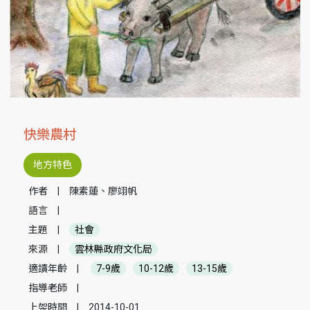
快樂農村
地方特色
作者
|
陳素蓮、廖翊帆
語言
|
主題
|
社會
來源
|
雲林縣政府文化局
適讀年齡
|
7-9歲
10-12歲
13-15歲
指導老師
|
上架時間
|
2014-10-01