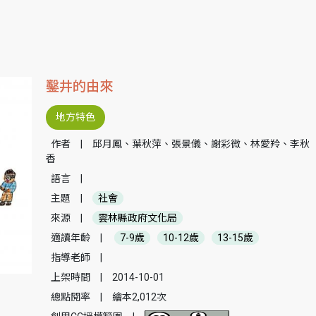
鑿井的由來
地方特色
作者
|
邱月鳳、葉秋萍、張景儀、謝彩微、林愛羚、李秋
香
語言
|
主題
|
社會
來源
|
雲林縣政府文化局
適讀年齡
|
7-9歲
10-12歲
13-15歲
指導老師
|
上架時間
|
2014-10-01
總點閱率
|
繪本2,012次