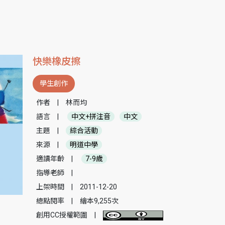
快樂橡皮擦
學生創作
作者
|
林而均
語言
|
中文+拼注音
中文
主題
|
綜合活動
來源
|
明道中學
適讀年齡
|
7-9歲
指導老師
|
上架時間
|
2011-12-20
總點閱率
|
繪本9,255次
創用CC授權範圍
|