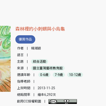
森林裡的小刺蝟與小烏龜
優賞作品
作者
|
楊湘穎
語言
|
主題
|
綜合活動
來源
|
國立臺灣藝術教育館
適讀年齡
|
0-6歲
7-9歲
10-12歲
指導老師
|
上架時間
|
2013-11-25
總點閱率
|
繪本6,292次
創用CC授權範圍
|