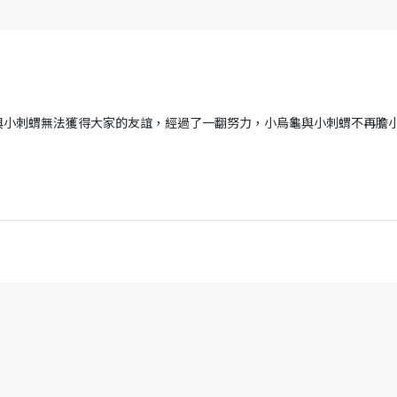
與小刺蝟無法獲得大家的友誼，經過了一翻努力，小烏龜與小刺蝟不再膽